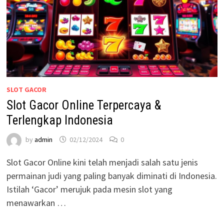
SLOT GACOR
Slot Gacor Online Terpercaya &
Terlengkap Indonesia
by
admin
02/12/2024
0
Slot Gacor Online kini telah menjadi salah satu jenis
permainan judi yang paling banyak diminati di Indonesia.
Istilah ‘Gacor’ merujuk pada mesin slot yang
menawarkan …