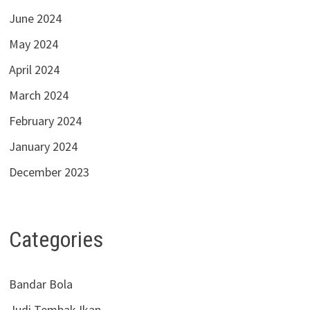
June 2024
May 2024
April 2024
March 2024
February 2024
January 2024
December 2023
Categories
Bandar Bola
Judi Tembak Ikan