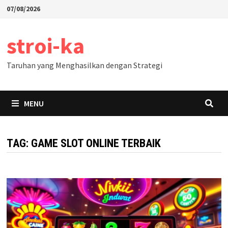
Skip
07/08/2026
to
content
stroi-ka
Taruhan yang Menghasilkan dengan Strategi
MENU
TAG:
GAME SLOT ONLINE TERBAIK