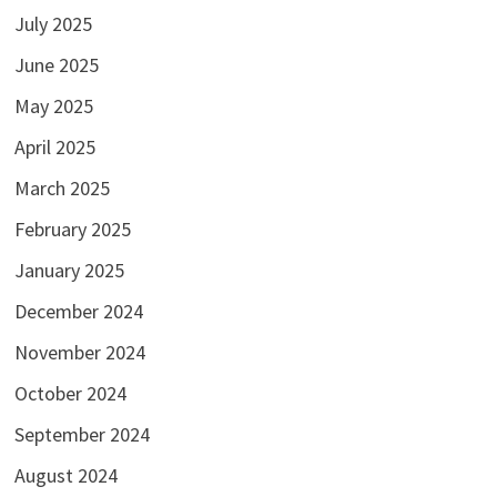
July 2025
June 2025
May 2025
April 2025
March 2025
February 2025
January 2025
December 2024
November 2024
October 2024
September 2024
August 2024