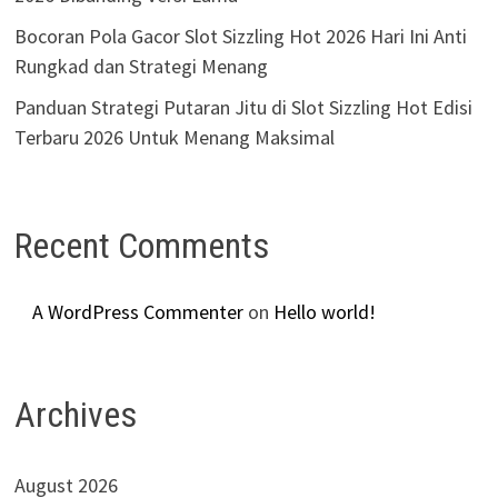
Bocoran Pola Gacor Slot Sizzling Hot 2026 Hari Ini Anti
Rungkad dan Strategi Menang
Panduan Strategi Putaran Jitu di Slot Sizzling Hot Edisi
Terbaru 2026 Untuk Menang Maksimal
Recent Comments
A WordPress Commenter
on
Hello world!
Archives
August 2026