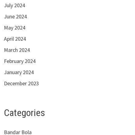
July 2024
June 2024
May 2024
April 2024
March 2024
February 2024
January 2024
December 2023
Categories
Bandar Bola