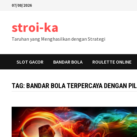
Skip
07/08/2026
to
content
stroi-ka
Taruhan yang Menghasilkan dengan Strategi
SLOT GACOR
BANDAR BOLA
ROULETTE ONLINE
TAG:
BANDAR BOLA TERPERCAYA DENGAN PI