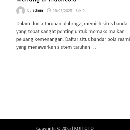
by
admin
19/09/2025
0
Dalam dunia taruhan olahraga, memilih situs bandar
yang tepat sangat penting untuk memaksimalkan
peluang kemenangan. Daftar situs bandar bola resmi
yang menawarkan sistem taruhan …
Copyright © 2025 |
KOITOTO