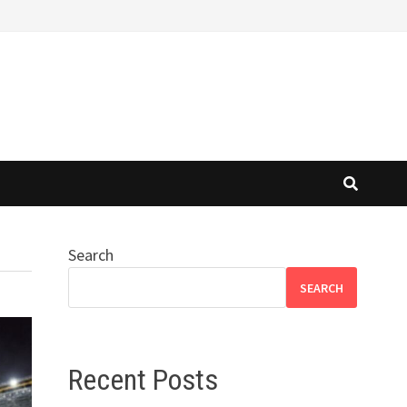
Search
SEARCH
Recent Posts