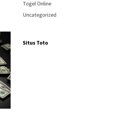
Togel Online
Uncategorized
Situs Toto
h