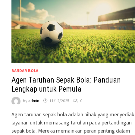
BANDAR BOLA
Agen Taruhan Sepak Bola: Panduan
Lengkap untuk Pemula
by
admin
11/12/2025
0
Agen taruhan sepak bola adalah pihak yang menyedia
layanan untuk memasang taruhan pada pertandingan
sepak bola. Mereka memainkan peran penting dalam