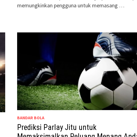
memungkinkan pengguna untuk memasang …
BANDAR BOLA
Prediksi Parlay Jitu untuk
Memaksimalkan Peluang Menang And