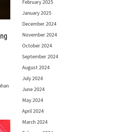
February 2025
January 2025
December 2024
November 2024
ang
October 2024
September 2024
August 2024
July 2024
uhan
June 2024
May 2024
April 2024
March 2024