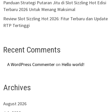
Panduan Strategi Putaran Jitu di Slot Sizzling Hot Edisi
Terbaru 2026 Untuk Menang Maksimal
Review Slot Sizzling Hot 2026: Fitur Terbaru dan Update
RTP Tertinggi
Recent Comments
A WordPress Commenter
on
Hello world!
Archives
August 2026