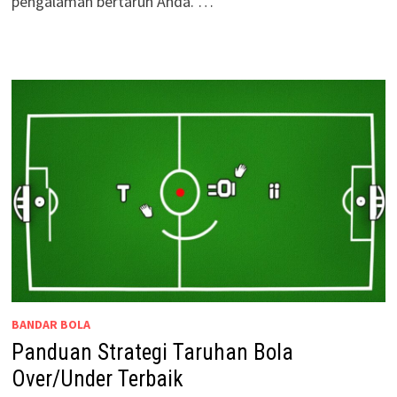
pengalaman bertaruh Anda. …
BANDAR BOLA
Panduan Strategi Taruhan Bola
Over/Under Terbaik