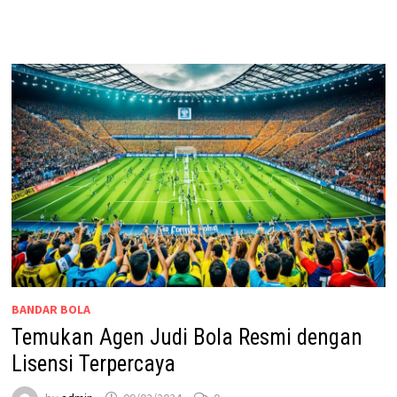
BANDAR BOLA
Temukan Agen Judi Bola Resmi dengan
Lisensi Terpercaya