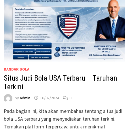
BANDAR BOLA
Situs Judi Bola USA Terbaru – Taruhan
Terkini
by
admin
16/02/2024
0
Pada bagian ini, kita akan membahas tentang situs judi
bola USA terbaru yang menyediakan taruhan terkini.
Temukan platform terpercaya untuk menikmati