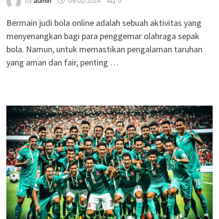
by
admin
09/02/2024
0
Bermain judi bola online adalah sebuah aktivitas yang
menyenangkan bagi para penggemar olahraga sepak
bola. Namun, untuk memastikan pengalaman taruhan
yang aman dan fair, penting …