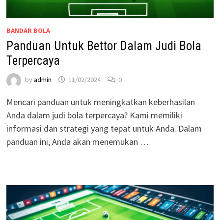
BANDAR BOLA
Panduan Untuk Bettor Dalam Judi Bola
Terpercaya
by
admin
11/02/2024
0
Mencari panduan untuk meningkatkan keberhasilan
Anda dalam judi bola terpercaya? Kami memiliki
informasi dan strategi yang tepat untuk Anda. Dalam
panduan ini, Anda akan menemukan …