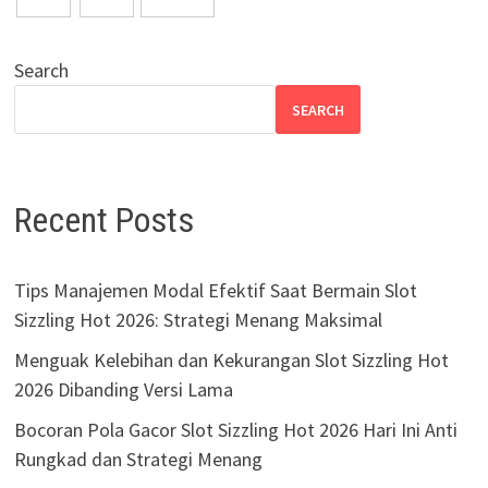
Search
SEARCH
Recent Posts
Tips Manajemen Modal Efektif Saat Bermain Slot
Sizzling Hot 2026: Strategi Menang Maksimal
Menguak Kelebihan dan Kekurangan Slot Sizzling Hot
2026 Dibanding Versi Lama
Bocoran Pola Gacor Slot Sizzling Hot 2026 Hari Ini Anti
Rungkad dan Strategi Menang