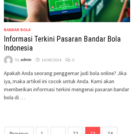
BANDAR BOLA
Informasi Terkini Pasaran Bandar Bola
Indonesia
by
admin
16/06/2024
0
Apakah Anda seorang penggemar judi bola online? Jika
iya, maka artikel ini cocok untuk Anda. Kami akan
memberikan informasi terkini mengenai pasaran bandar
bola di …
Posts
Previous
1
…
72
73
74