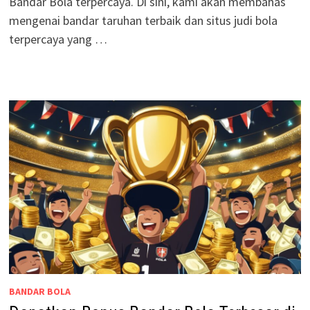
Bandar Bola terpercaya. Di sini, kami akan membahas
mengenai bandar taruhan terbaik dan situs judi bola
terpercaya yang …
BANDAR BOLA