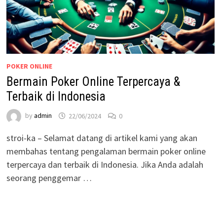
POKER ONLINE
Bermain Poker Online Terpercaya &
Terbaik di Indonesia
by
admin
22/06/2024
0
stroi-ka – Selamat datang di artikel kami yang akan
membahas tentang pengalaman bermain poker online
terpercaya dan terbaik di Indonesia. Jika Anda adalah
seorang penggemar …