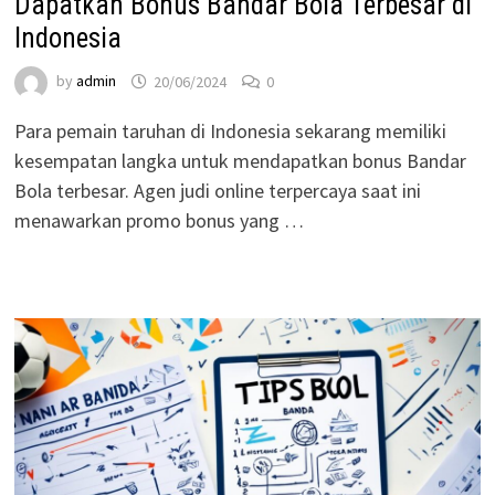
Dapatkan Bonus Bandar Bola Terbesar di
Indonesia
by
admin
20/06/2024
0
Para pemain taruhan di Indonesia sekarang memiliki
kesempatan langka untuk mendapatkan bonus Bandar
Bola terbesar. Agen judi online terpercaya saat ini
menawarkan promo bonus yang …