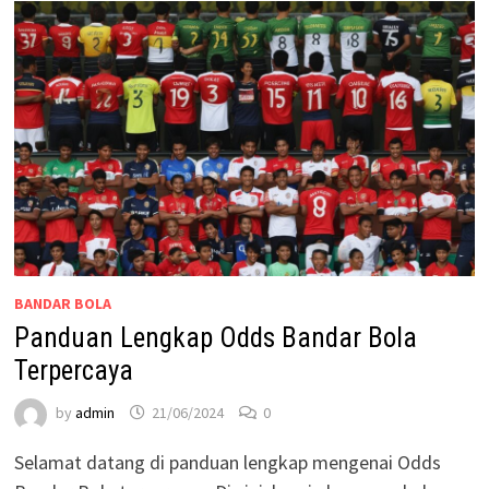
BANDAR BOLA
Panduan Lengkap Odds Bandar Bola
Terpercaya
by
admin
21/06/2024
0
Selamat datang di panduan lengkap mengenai Odds