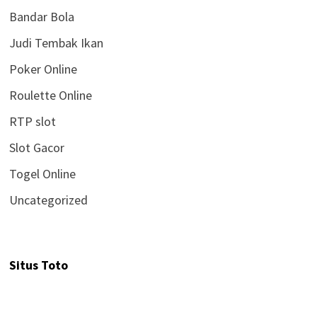
Bandar Bola
Judi Tembak Ikan
Poker Online
Roulette Online
RTP slot
Slot Gacor
Togel Online
Uncategorized
Situs Toto