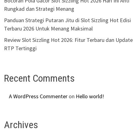
Bocoran Pola Gacor Slot Sizzling Hot 2026 Hari Ini Anti
Rungkad dan Strategi Menang
Panduan Strategi Putaran Jitu di Slot Sizzling Hot Edisi
Terbaru 2026 Untuk Menang Maksimal
Review Slot Sizzling Hot 2026: Fitur Terbaru dan Update
RTP Tertinggi
Recent Comments
A WordPress Commenter
on
Hello world!
Archives