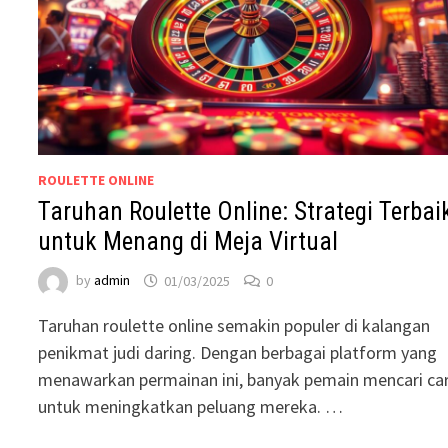
ROULETTE ONLINE
Taruhan Roulette Online: Strategi Terbai
untuk Menang di Meja Virtual
by
admin
01/03/2025
0
Taruhan roulette online semakin populer di kalangan
penikmat judi daring. Dengan berbagai platform yang
menawarkan permainan ini, banyak pemain mencari ca
untuk meningkatkan peluang mereka. …